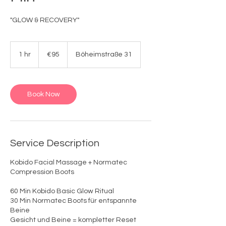
"GLOW & RECOVERY"
95
euros
1 hr
1
€95
Böheimstraße 31
h
Book Now
Service Description
Kobido Facial Massage + Normatec
Compression Boots
60 Min Kobido Basic Glow Ritual
30 Min Normatec Boots für entspannte
Beine
Gesicht und Beine = kompletter Reset