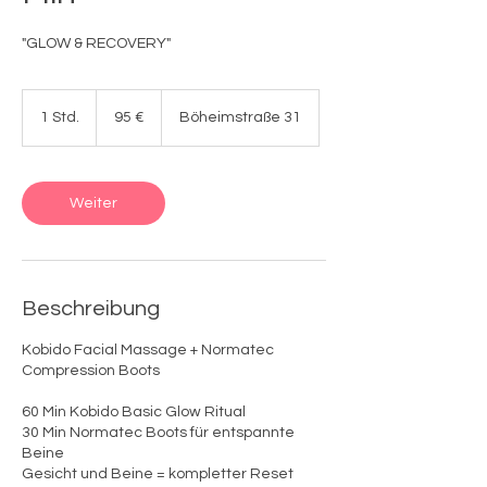
"GLOW & RECOVERY"
95
Euro
1 Std.
1
95 €
Böheimstraße 31
S
t
d
Weiter
Beschreibung
Kobido Facial Massage + Normatec
Compression Boots
60 Min Kobido Basic Glow Ritual
30 Min Normatec Boots für entspannte
Beine
Gesicht und Beine = kompletter Reset