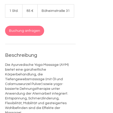
85
Euro
1 Std.
1
85 €
Böheimstraße 31
S
t
d
Buchung anfragen
Beschreibung
Die Ayurvedische Yoga Massage (AYM)
bietet eine ganzheitliche
Körperbehandlung, die
Tiefengewebsmassage (mit Öl und
Calamuswurzel Pulver) sowie yoga-
basierte Dehnungstherapie unter
Anwendung der Atemarbeit integriert. ​
Entspannung, Schmerzlinderung,
Flexibilität, Mobilität und gesteigertes
Wohlbefinden sind die Effekte der
Massage!